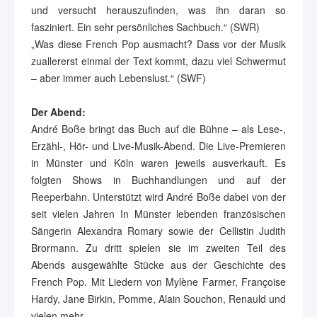
und versucht herauszufinden, was ihn daran so
fasziniert. Ein sehr persönliches Sachbuch.“ (SWR)
„Was diese French Pop ausmacht? Dass vor der Musik
zuallererst einmal der Text kommt, dazu viel Schwermut
– aber immer auch Lebenslust.“ (SWF)
Der Abend:
André Boße bringt das Buch auf die Bühne – als Lese-,
Erzähl-, Hör- und Live-Musik-Abend. Die Live-Premieren
in Münster und Köln waren jeweils ausverkauft. Es
folgten Shows in Buchhandlungen und auf der
Reeperbahn. Unterstützt wird André Boße dabei von der
seit vielen Jahren In Münster lebenden französischen
Sängerin Alexandra Romary sowie der Cellistin Judith
Brormann. Zu dritt spielen sie im zweiten Teil des
Abends ausgewählte Stücke aus der Geschichte des
French Pop. Mit Liedern von Mylène Farmer, Françoise
Hardy, Jane Birkin, Pomme, Alain Souchon, Renauld und
vielen mehr.