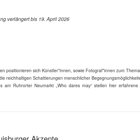
ng verlängert bis 19. April 2026
ken positionieren sich Künstler*innen, sowie Fotograf*innen zum Thema 
n die reichhaltigen Schattierungen menschlicher Begegnungsmöglichkeit
 am Ruhrorter Neumarkt „Who dares may“ stellen hier erfahrene K
uisburger Akzente