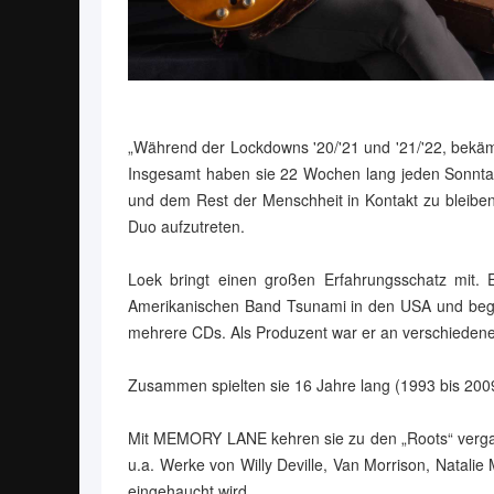
„Während der Lockdowns '20/'21 und '21/'22, bekäm
Insgesamt haben sie 22 Wochen lang jeden Sonntag
und dem Rest der Menschheit in Kontakt zu bleibe
Duo aufzutreten.
Loek bringt einen großen Erfahrungsschatz mit. 
Amerikanischen Band Tsunami in den USA und beglei
mehrere CDs. Als Produzent war er an verschiedenen
Zusammen spielten sie 16 Jahre lang (1993 bis 2009
Mit MEMORY LANE kehren sie zu den „Roots“ vergan
u.a. Werke von Willy Deville, Van Morrison, Natal
eingehaucht wird.