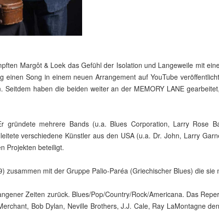
pften Margôt & Loek das Gefühl der Isolation und Langeweile mit eine
 einen Song in einem neuen Arrangement auf YouTube veröffentlicht.
n. Seitdem haben die beiden weiter an der MEMORY LANE gearbeitet,
Er gründete mehrere Bands (u.a. Blues Corporation, Larry Rose B
tete verschiedene Künstler aus den USA (u.a. Dr. John, Larry Garner,
 Projekten beteiligt.
) zusammen mit der Gruppe Palio-Paréa (Griechischer Blues) die sie 
gener Zeiten zurück. Blues/Pop/Country/Rock/Americana. Das Reperto
ie Merchant, Bob Dylan, Neville Brothers, J.J. Cale, Ray LaMontagne