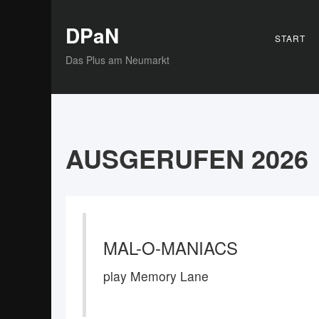
DPaN
START
Das Plus am Neumarkt
AUSGERUFEN 2026
MAL-O-MANIACS
play Memory Lane